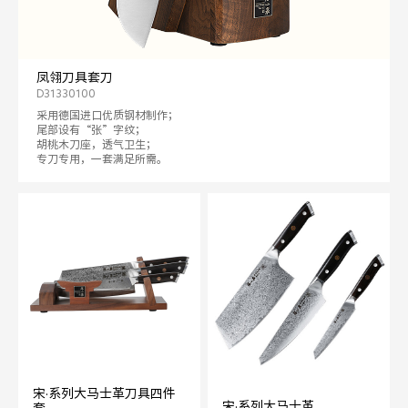
凤翎刀具套刀
D31330100
采用德国进口优质钢材制作；
尾部设有“张”字纹；
胡桃木刀座，透气卫生；
专刀专用，一套满足所需。
宋·系列大马士革刀具四件
宋·系列大马士革
套