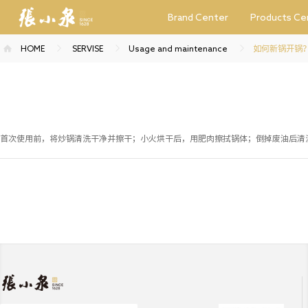
Brand Center
Products Ce
HOME
SERVISE
Usage and maintenance
如何新锅开锅
首次使用前，将炒锅清洗干净并擦干；
小火烘干后，用肥肉擦拭锅体；
倒掉废油后清