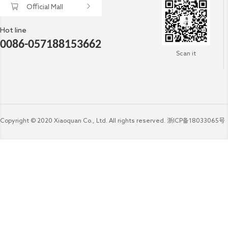
Official Mall
Hot line
0086-057188153662
Scan it
Copyright © 2020 Xiaoquan Co., Ltd. All rights reserved.
浙ICP备18033065号